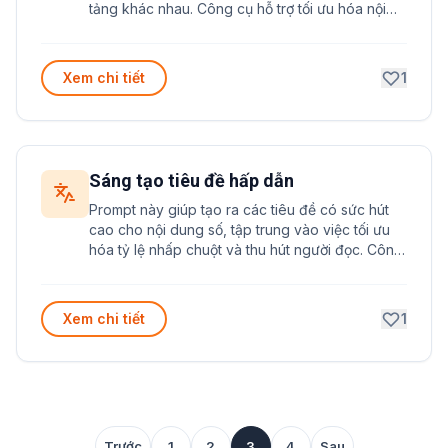
tảng khác nhau. Công cụ hỗ trợ tối ưu hóa nội
dung theo đặc thù của từng kênh truyền thông
xã hội.
Xem chi tiết
1
Sáng tạo tiêu đề hấp dẫn
Prompt này giúp tạo ra các tiêu đề có sức hút
cao cho nội dung số, tập trung vào việc tối ưu
hóa tỷ lệ nhấp chuột và thu hút người đọc. Công
cụ hỗ trợ tạo tiêu đề đa dạng theo nhiều phong
cách khác nhau để phù hợp với mục tiêu
marketing.
Xem chi tiết
1
Trước
1
2
3
4
Sau