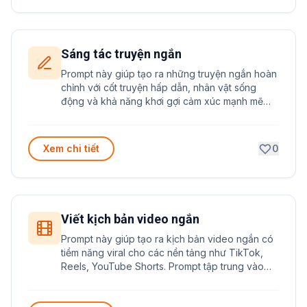
Sáng tác truyện ngắn
Prompt này giúp tạo ra những truyện ngắn hoàn
chỉnh với cốt truyện hấp dẫn, nhân vật sống
động và khả năng khơi gợi cảm xúc mạnh mẽ
cho người đọc. Đặc biệt phù hợp cho việc sáng
tác văn học và luyện tập kỹ năng viết truyện.
Xem chi tiết
0
Viết kịch bản video ngắn
Prompt này giúp tạo ra kịch bản video ngắn có
tiềm năng viral cho các nền tảng như TikTok,
Reels, YouTube Shorts. Prompt tập trung vào
việc xây dựng nội dung hấp dẫn, cấu trúc rõ
ràng và có khả năng lan truyền mạnh.