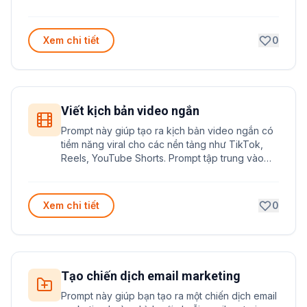
cho người đọc. Đặc biệt phù hợp cho việc sáng
tác văn học và luyện tập kỹ năng viết truyện.
Xem chi tiết
0
Viết kịch bản video ngắn
Prompt này giúp tạo ra kịch bản video ngắn có
tiềm năng viral cho các nền tảng như TikTok,
Reels, YouTube Shorts. Prompt tập trung vào
việc xây dựng nội dung hấp dẫn, cấu trúc rõ
ràng và có khả năng lan truyền mạnh.
Xem chi tiết
0
Tạo chiến dịch email marketing
Prompt này giúp bạn tạo ra một chiến dịch email