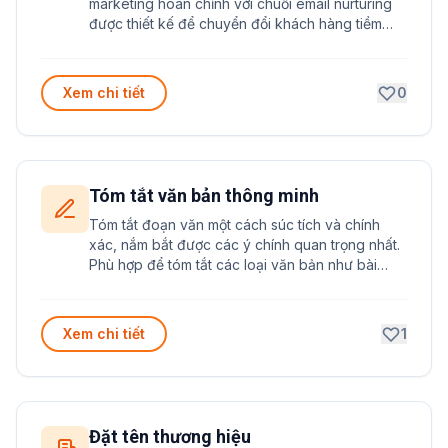
marketing hoàn chỉnh với chuỗi email nurturing
được thiết kế để chuyển đổi khách hàng tiềm
năng thành khách hàng thực sự. Prompt tập
trung vào việc xây dựng mối quan hệ và thúc
đẩy hành động mua hàng thông qua nội dung
Xem chi tiết
0
được cá nhân hóa.
Tóm tắt văn bản thông minh
Tóm tắt đoạn văn một cách súc tích và chính
xác, nắm bắt được các ý chính quan trọng nhất.
Phù hợp để tóm tắt các loại văn bản như bài
báo, báo cáo, tài liệu học thuật hoặc nội dung
dài.
Xem chi tiết
1
Đặt tên thương hiệu